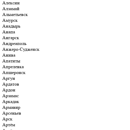
Алексин
Алзамай
Альметьевск
Амурск
Анадырь
Анапа
Ангарск
Андреаполь
Анжеро-Судженск
Анива
Апатиты
Апрелевка
Апшеронск
Аргун
Ардатов
Ардон
Арзамас
Аркадак
Армавир
Арсеньев
Арск
Артём