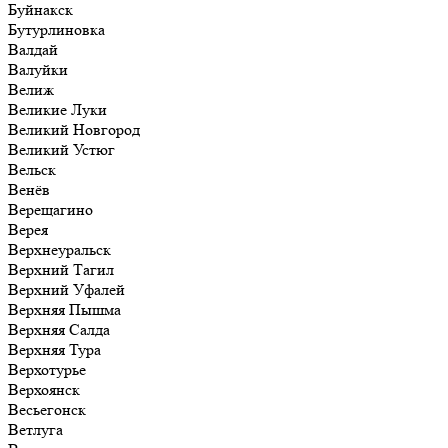
Буйнакск
Бутурлиновка
Валдай
Валуйки
Велиж
Великие Луки
Великий Новгород
Великий Устюг
Вельск
Венёв
Верещагино
Верея
Верхнеуральск
Верхний Тагил
Верхний Уфалей
Верхняя Пышма
Верхняя Салда
Верхняя Тура
Верхотурье
Верхоянск
Весьегонск
Ветлуга