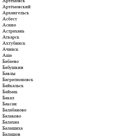
Артёмовск
Артёмовский
Архангельск
Асбест
Асино
Астрахань
Аткарск
Ахтубинск
Ачинск
Аша
Бабаево
Бабушкин
Бавлы
Багратионовск
Байкальск
Баймак
Бакал
Баксан
Балабаново
Балаково
Балахна
Балашиха
Балашов