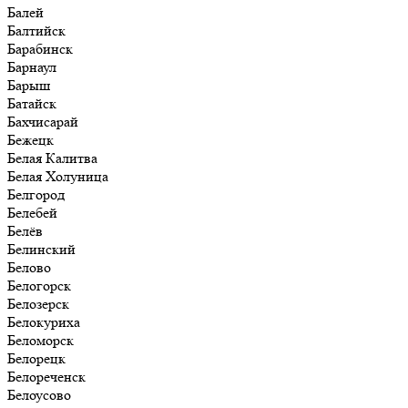
Балей
Балтийск
Барабинск
Барнаул
Барыш
Батайск
Бахчисарай
Бежецк
Белая Калитва
Белая Холуница
Белгород
Белебей
Белёв
Белинский
Белово
Белогорск
Белозерск
Белокуриха
Беломорск
Белорецк
Белореченск
Белоусово