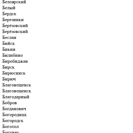
Белоярский
Белый
Бердск
Березники
Берёзовский
Берёзовский
Беслан
Бийск
Бикин
Билибино
Биробиджан
Бирск
Бирюсинск
Бирюч
Благовещенск
Благовещенск
Благодарный
Бобров
Богданович
Богородицк
Богородск
Боготол
Богучар