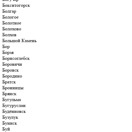
Бокситогорск
Болгар
Бологое
Болотное
Болохово
Болхов
Большой Камень
Бор
Борзя
Борисоглебск
Боровичи
Боровск
Бородино
Братск
Бронницы
Брянск
Бугульма
Бугуруслан
Будённовск
Бузулук
Буинск
Буй