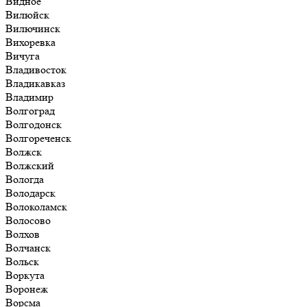
Видное
Вилюйск
Вилючинск
Вихоревка
Вичуга
Владивосток
Владикавказ
Владимир
Волгоград
Волгодонск
Волгореченск
Волжск
Волжский
Вологда
Володарск
Волоколамск
Волосово
Волхов
Волчанск
Вольск
Воркута
Воронеж
Ворсма