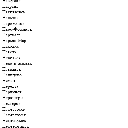
Назарово
Назрань
Называевск
Нальчик
Нариманов
Наро-Фоминск
Нарткала
Нарьян-Мар
Находка
Невель
Невельск
Невинномысск
Невьянск
Нелидово
Неман
Нерехта
Нерчинск
Нерюнгри
Нестеров
Нефтегорск
Нефтекамск
Нефтекумск
Нефтеюганск