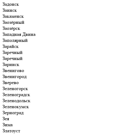
Задонск
Заинск
Закаменск
Заозёрный
Заозёрск
Западная Двина
Заполярный
Зарайск
Заречный
Заречный
Заринск
Звенигово
Звенигород
Зверево
Зеленогорск
Зеленоградск
Зеленодольск
Зеленокумск
Зерноград
Зея
Зима
Златоуст