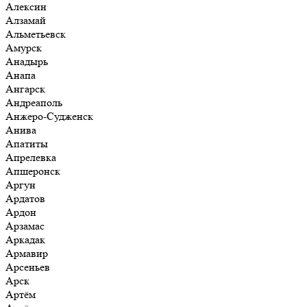
Алексин
Алзамай
Альметьевск
Амурск
Анадырь
Анапа
Ангарск
Андреаполь
Анжеро-Судженск
Анива
Апатиты
Апрелевка
Апшеронск
Аргун
Ардатов
Ардон
Арзамас
Аркадак
Армавир
Арсеньев
Арск
Артём