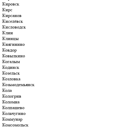
Кировск
Кирс
Кирсанов
Киселёвск
Кисловодск
Клин
Клинцы
Княгинино
Ковдор
Ковылкино
Когалым
Кодинск
Козельск
Козловка
Козьмодемьянск
Кола
Кологрив
Коломна
Колпашево
Кольчугино
Коммунар
Комсомольск