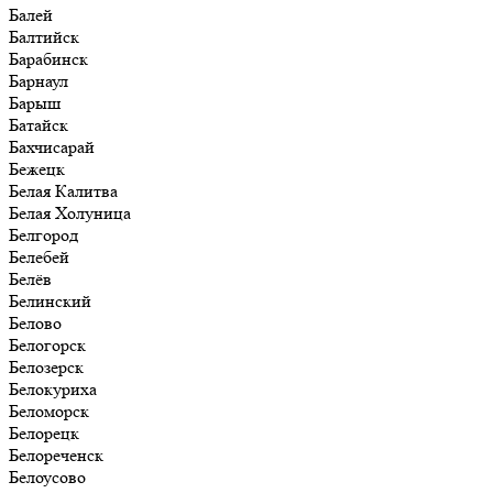
Балей
Балтийск
Барабинск
Барнаул
Барыш
Батайск
Бахчисарай
Бежецк
Белая Калитва
Белая Холуница
Белгород
Белебей
Белёв
Белинский
Белово
Белогорск
Белозерск
Белокуриха
Беломорск
Белорецк
Белореченск
Белоусово