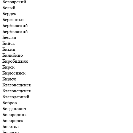
Белоярский
Белый
Бердск
Березники
Берёзовский
Берёзовский
Беслан
Бийск
Бикин
Билибино
Биробиджан
Бирск
Бирюсинск
Бирюч
Благовещенск
Благовещенск
Благодарный
Бобров
Богданович
Богородицк
Богородск
Боготол
Богучар