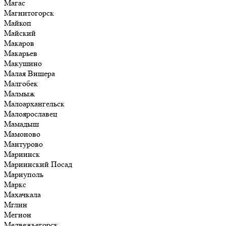
Магас
Магнитогорск
Майкоп
Майский
Макаров
Макарьев
Макушино
Малая Вишера
Малгобек
Малмыж
Малоархангельск
Малоярославец
Мамадыш
Мамоново
Мантурово
Мариинск
Мариинский Посад
Мариуполь
Маркс
Махачкала
Мглин
Мегион
Медвежьегорск