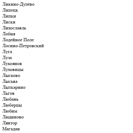
Ликино-Дулёво
Липецк
Липки
Лиски
Лихославль
Лобня
Лодейное Поле
Лосино-Петровский
Луга
Луза
Лукоянов
Луховицы
Лысково
Лысьва
Лыткарино
Льгов
Любань
Люберцы
Любим
Людиново
Лянтор
Магадан