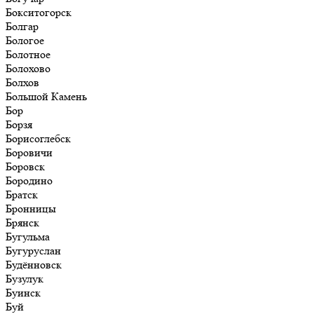
Бокситогорск
Болгар
Бологое
Болотное
Болохово
Болхов
Большой Камень
Бор
Борзя
Борисоглебск
Боровичи
Боровск
Бородино
Братск
Бронницы
Брянск
Бугульма
Бугуруслан
Будённовск
Бузулук
Буинск
Буй