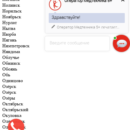
Оператор Медтехника 5+
Нолинск
Норильск
Ноябрьск
Здравствуйте!
Нурлат
Оператор Медтехника 5+
печатает...
Нытва
Нюрба
Нягань
Введите сообщение
Нязепетровск
Няндома
Облучье
Обнинск
Обоянь
Обь
Одинцово
Озёрск
Озёрск
Озёры
Октябрьск
Октябрьский
Окуловка
Олёкминск
Оленегорск