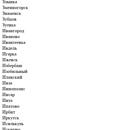
Злынка
Змеиногорск
Знаменск
Зубцов
Зуевка
Ивангород
Иваново
Ивантеевка
Ивдель
Игарка
Ижевск
Избербаш
Изобильный
Иланский
Инза
Иннополис
Инсар
Инта
Ипатово
Ирбит
Иркутск
Исилькуль
Искитим