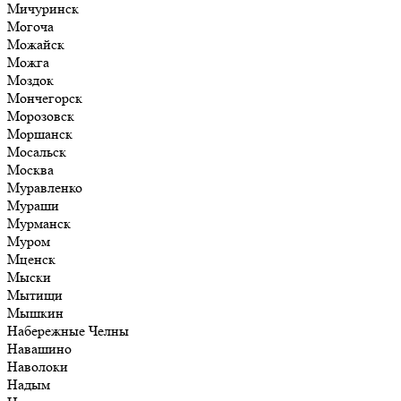
Мичуринск
Могоча
Можайск
Можга
Моздок
Мончегорск
Морозовск
Моршанск
Мосальск
Москва
Муравленко
Мураши
Мурманск
Муром
Мценск
Мыски
Мытищи
Мышкин
Набережные Челны
Навашино
Наволоки
Надым