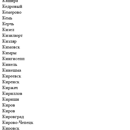
Кашира
Кедровый
Кемерово
Кемь
Керчь
Кизел
Кизилюрт
Кизляр
Кимовск
Кимры
Кингисепп
Кинель
Кинешма
Киреевск
Киренск
Киржач
Кириллов
Кириши
Киров
Киров
Кировград
Кирово-Чепецк
Кировск