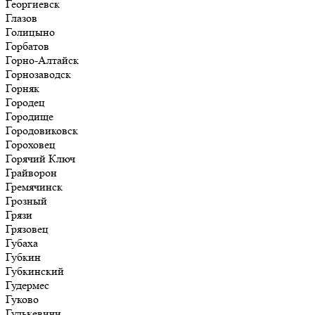
Георгиевск
Глазов
Голицыно
Горбатов
Горно-Алтайск
Горнозаводск
Горняк
Городец
Городище
Городовиковск
Гороховец
Горячий Ключ
Грайворон
Гремячинск
Грозный
Грязи
Грязовец
Губаха
Губкин
Губкинский
Гудермес
Гуково
Гулькевичи