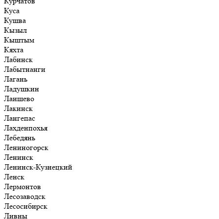
Курчатов
Куса
Кушва
Кызыл
Кыштым
Кяхта
Лабинск
Лабытнанги
Лагань
Ладушкин
Лаишево
Лакинск
Лангепас
Лахденпохья
Лебедянь
Лениногорск
Ленинск
Ленинск-Кузнецкий
Ленск
Лермонтов
Лесозаводск
Лесосибирск
Ливны