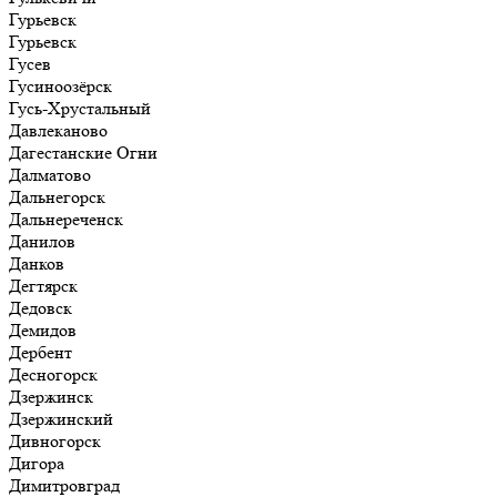
Гурьевск
Гурьевск
Гусев
Гусиноозёрск
Гусь-Хрустальный
Давлеканово
Дагестанские Огни
Далматово
Дальнегорск
Дальнереченск
Данилов
Данков
Дегтярск
Дедовск
Демидов
Дербент
Десногорск
Дзержинск
Дзержинский
Дивногорск
Дигора
Димитровград