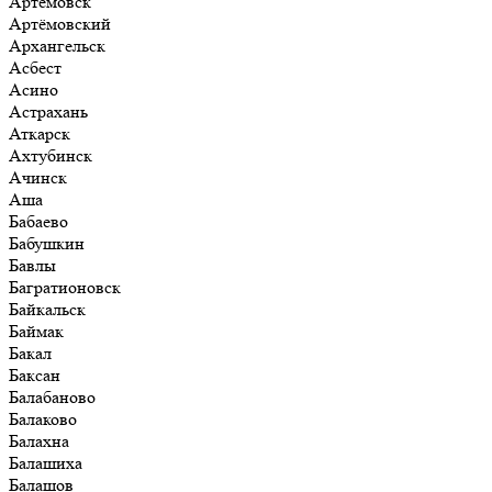
Артёмовск
Артёмовский
Архангельск
Асбест
Асино
Астрахань
Аткарск
Ахтубинск
Ачинск
Аша
Бабаево
Бабушкин
Бавлы
Багратионовск
Байкальск
Баймак
Бакал
Баксан
Балабаново
Балаково
Балахна
Балашиха
Балашов