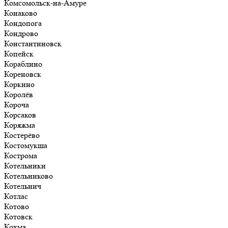
Комсомольск-на-Амуре
Конаково
Кондопога
Кондрово
Константиновск
Копейск
Кораблино
Кореновск
Коркино
Королёв
Короча
Корсаков
Коряжма
Костерёво
Костомукша
Кострома
Котельники
Котельниково
Котельнич
Котлас
Котово
Котовск
Кохма