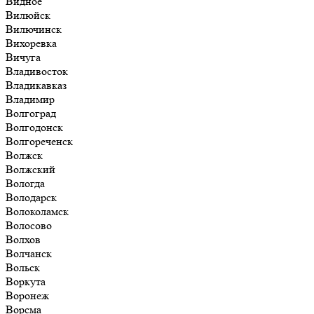
Видное
Вилюйск
Вилючинск
Вихоревка
Вичуга
Владивосток
Владикавказ
Владимир
Волгоград
Волгодонск
Волгореченск
Волжск
Волжский
Вологда
Володарск
Волоколамск
Волосово
Волхов
Волчанск
Вольск
Воркута
Воронеж
Ворсма