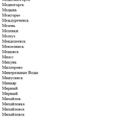
Медногорск
Медынь
Межгорье
Междуреченск
Мезень
Меленки
Мелеуз
Менделеевск
Мензелинск
Мещовск
Миасс
Микунь
Миллерово
Минеральные Воды
Минусинск
Миньяр
Мирный
Мирный
Михайлов
Михайловка
Михайловск
Михайловск