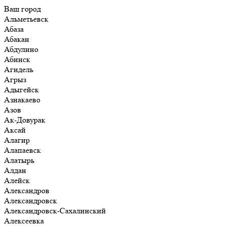
Ваш город
Альметьевск
Абаза
Абакан
Абдулино
Абинск
Агидель
Агрыз
Адыгейск
Азнакаево
Азов
Ак-Довурак
Аксай
Алагир
Алапаевск
Алатырь
Алдан
Алейск
Александров
Александровск
Александровск-Сахалинский
Алексеевка