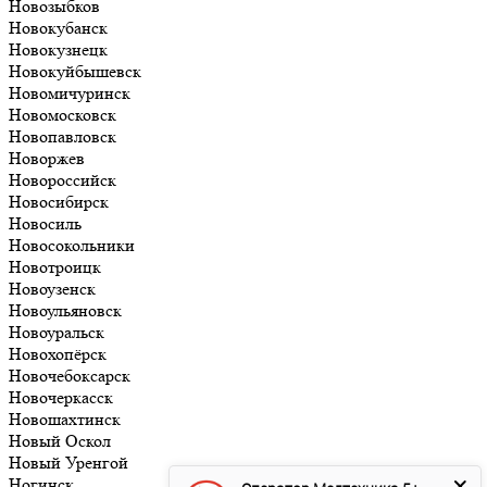
Новозыбков
Новокубанск
Новокузнецк
Новокуйбышевск
Новомичуринск
Новомосковск
Новопавловск
Новоржев
Новороссийск
Новосибирск
Новосиль
Новосокольники
Новотроицк
Новоузенск
Новоульяновск
Новоуральск
Новохопёрск
Новочебоксарск
Новочеркасск
Новошахтинск
Новый Оскол
Новый Уренгой
Ногинск