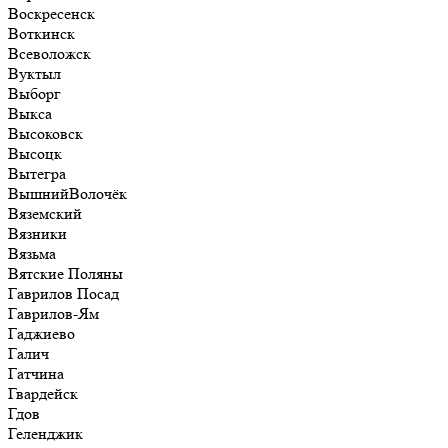
Воскресенск
Воткинск
Всеволожск
Вуктыл
Выборг
Выкса
Высоковск
Высоцк
Вытегра
ВышнийВолочёк
Вяземский
Вязники
Вязьма
Вятские Поляны
Гаврилов Посад
Гаврилов-Ям
Гаджиево
Галич
Гатчина
Гвардейск
Гдов
Геленджик