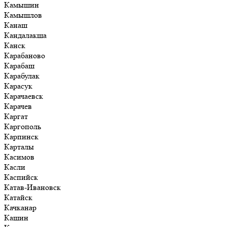
Камышин
Камышлов
Канаш
Кандалакша
Канск
Карабаново
Карабаш
Карабулак
Карасук
Карачаевск
Карачев
Каргат
Каргополь
Карпинск
Карталы
Касимов
Касли
Каспийск
Катав-Ивановск
Катайск
Качканар
Кашин