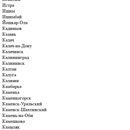
Истра
Ишим
Ишимбай
Йошкар-Ола
Кадников
Казань
Калач
Калач-на-Дону
Калачинск
Калининград
Калининск
Калтан
Калуга
Калязин
Камбарка
Каменка
Каменногорск
Каменск-Уральский
Каменск-Шахтинский
Камень-на-Оби
Камешково
Камызяк