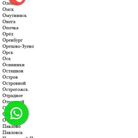
Олонец
Омск
Омутнинск
Онега
Опочка
Орёл
Оренбург
Орехово-Зуево
Орск
Оса
Осинники
Осташков
Остров
Островной
Острогожск
Отрадное
Отрадный
Оха
Оханск
Очёр
Павлово
Павловск