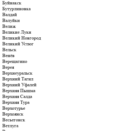
Буйнакск
Бутурлиновка
Валдай
Валуйки
Велиж
Великие Луки
Великий Новгород
Великий Устюг
Вельск
Венёв
Верещагино
Верея
Верхнеуральск
Верхний Тагил
Верхний Уфалей
Верхняя Пышма
Верхняя Салда
Верхняя Тура
Верхотурье
Верхоянск
Весьегонск
Ветлуга