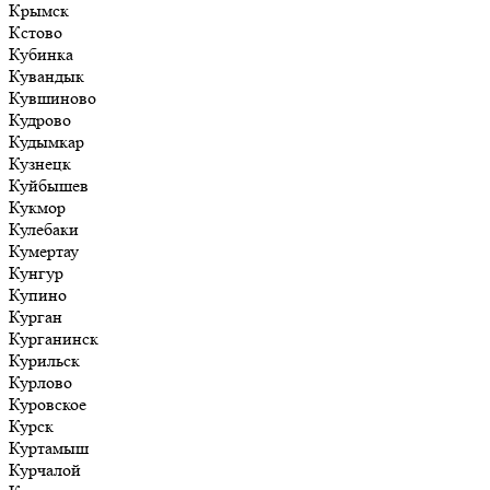
Крымск
Кстово
Кубинка
Кувандык
Кувшиново
Кудрово
Кудымкар
Кузнецк
Куйбышев
Кукмор
Кулебаки
Кумертау
Кунгур
Купино
Курган
Курганинск
Курильск
Курлово
Куровское
Курск
Куртамыш
Курчалой