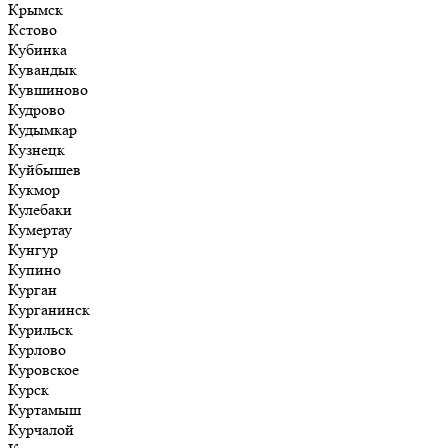
Крымск
Кстово
Кубинка
Кувандык
Кувшиново
Кудрово
Кудымкар
Кузнецк
Куйбышев
Кукмор
Кулебаки
Кумертау
Кунгур
Купино
Курган
Курганинск
Курильск
Курлово
Куровское
Курск
Куртамыш
Курчалой