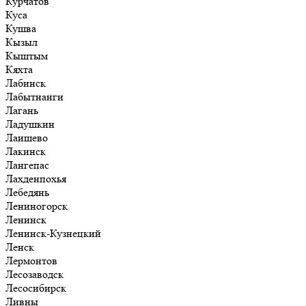
Курчатов
Куса
Кушва
Кызыл
Кыштым
Кяхта
Лабинск
Лабытнанги
Лагань
Ладушкин
Лаишево
Лакинск
Лангепас
Лахденпохья
Лебедянь
Лениногорск
Ленинск
Ленинск-Кузнецкий
Ленск
Лермонтов
Лесозаводск
Лесосибирск
Ливны