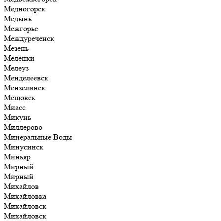
Медногорск
Медынь
Межгорье
Междуреченск
Мезень
Меленки
Мелеуз
Менделеевск
Мензелинск
Мещовск
Миасс
Микунь
Миллерово
Минеральные Воды
Минусинск
Миньяр
Мирный
Мирный
Михайлов
Михайловка
Михайловск
Михайловск