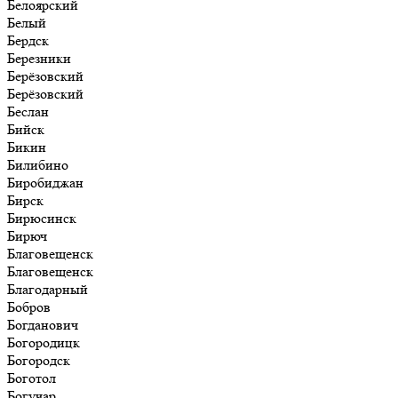
Белоярский
Белый
Бердск
Березники
Берёзовский
Берёзовский
Беслан
Бийск
Бикин
Билибино
Биробиджан
Бирск
Бирюсинск
Бирюч
Благовещенск
Благовещенск
Благодарный
Бобров
Богданович
Богородицк
Богородск
Боготол
Богучар