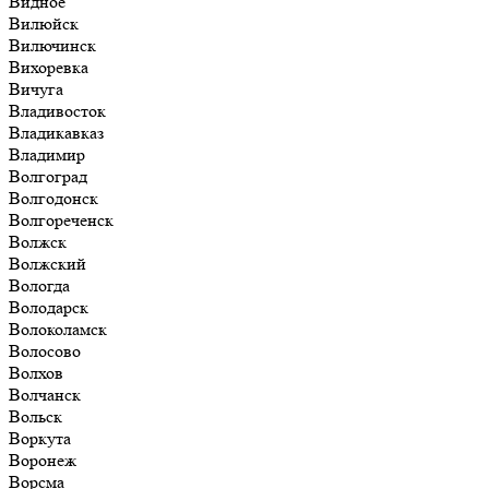
Видное
Вилюйск
Вилючинск
Вихоревка
Вичуга
Владивосток
Владикавказ
Владимир
Волгоград
Волгодонск
Волгореченск
Волжск
Волжский
Вологда
Володарск
Волоколамск
Волосово
Волхов
Волчанск
Вольск
Воркута
Воронеж
Ворсма