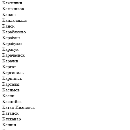
Камышин
Камышлов
Канаш
Кандалакша
Канск
Карабаново
Карабаш
Карабулак
Карасук
Карачаевск
Карачев
Каргат
Каргополь
Карпинск
Карталы
Касимов
Касли
Каспийск
Катав-Ивановск
Катайск
Качканар
Кашин