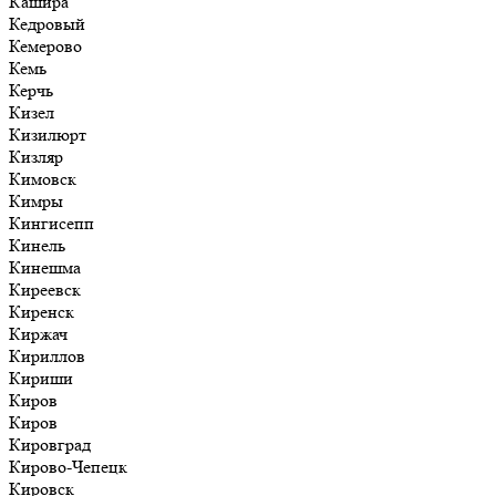
Кашира
Кедровый
Кемерово
Кемь
Керчь
Кизел
Кизилюрт
Кизляр
Кимовск
Кимры
Кингисепп
Кинель
Кинешма
Киреевск
Киренск
Киржач
Кириллов
Кириши
Киров
Киров
Кировград
Кирово-Чепецк
Кировск