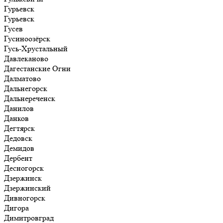
Гурьевск
Гурьевск
Гусев
Гусиноозёрск
Гусь-Хрустальный
Давлеканово
Дагестанские Огни
Далматово
Дальнегорск
Дальнереченск
Данилов
Данков
Дегтярск
Дедовск
Демидов
Дербент
Десногорск
Дзержинск
Дзержинский
Дивногорск
Дигора
Димитровград