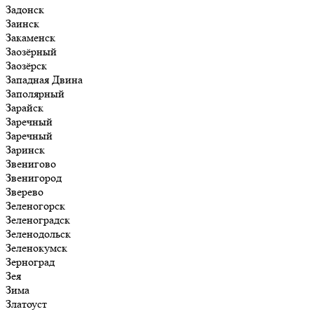
Задонск
Заинск
Закаменск
Заозёрный
Заозёрск
Западная Двина
Заполярный
Зарайск
Заречный
Заречный
Заринск
Звенигово
Звенигород
Зверево
Зеленогорск
Зеленоградск
Зеленодольск
Зеленокумск
Зерноград
Зея
Зима
Златоуст