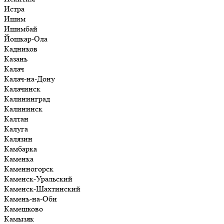
Истра
Ишим
Ишимбай
Йошкар-Ола
Кадников
Казань
Калач
Калач-на-Дону
Калачинск
Калининград
Калининск
Калтан
Калуга
Калязин
Камбарка
Каменка
Каменногорск
Каменск-Уральский
Каменск-Шахтинский
Камень-на-Оби
Камешково
Камызяк