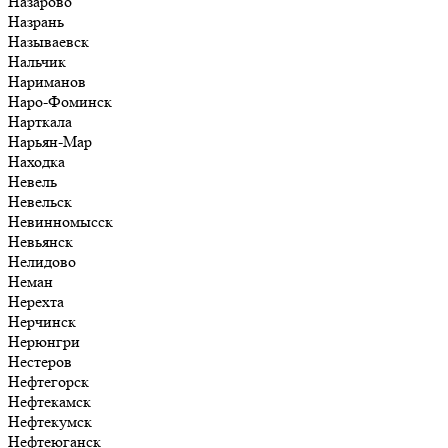
Назарово
Назрань
Называевск
Нальчик
Нариманов
Наро-Фоминск
Нарткала
Нарьян-Мар
Находка
Невель
Невельск
Невинномысск
Невьянск
Нелидово
Неман
Нерехта
Нерчинск
Нерюнгри
Нестеров
Нефтегорск
Нефтекамск
Нефтекумск
Нефтеюганск