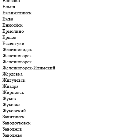
Елизово
Ельня
Еманжелинск
Емва
Енисейск
Ермолино
Ершов
Ессентуки
Железноводск
Железногорск
Железногорск
Железногорск-Илимский
Жердевка
Жигулёвск
Жиздра
Жирновск
Жуков
Жуковка
Жуковский
Завитинск
Заводоуковск
Заволжск
Заволжье