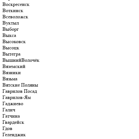
Воскресенск
Воткинск
Всеволожск
Вуктыл
Выборг
Выкса
Высоковск
Высоцк
Вытегра
ВышнийВолочёк
Вяземский
Вязники
Вязьма
Вятские Поляны
Гаврилов Посад
Гаврилов-Ям
Гаджиево
Галич
Гатчина
Гвардейск
Гдов
Геленджик