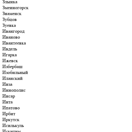
Злынка
Змеиногорск
Знаменск
Зубцов
Зуевка
Ивангород
Иваново
Ивантеевка
Ивдель
Игарка
Ижевск
Избербаш
Изобильный
Иланский
Инза
Иннополис
Инсар
Инта
Ипатово
Ирбит
Иркутск
Исилькуль
Искитим