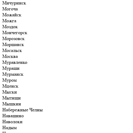
Мичуринск
Могоча
Можайск
Можга
Моздок
Мончегорск
Морозовск
Моршанск
Мосальск
Москва
Муравленко
Мураши
Мурманск
Муром
Мценск
Мыски
Мытищи
Мышкин
Набережные Челны
Навашино
Наволоки
Надым