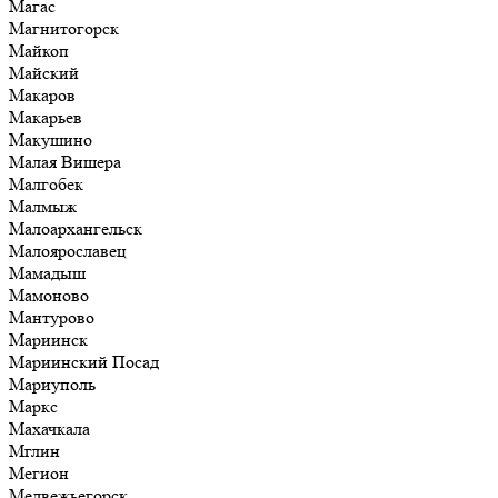
Магас
Магнитогорск
Майкоп
Майский
Макаров
Макарьев
Макушино
Малая Вишера
Малгобек
Малмыж
Малоархангельск
Малоярославец
Мамадыш
Мамоново
Мантурово
Мариинск
Мариинский Посад
Мариуполь
Маркс
Махачкала
Мглин
Мегион
Медвежьегорск