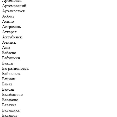
Артёмовск
Артёмовский
Архангельск
Асбест
Асино
Астрахань
Аткарск
Ахтубинск
Ачинск
Аша
Бабаево
Бабушкин
Бавлы
Багратионовск
Байкальск
Баймак
Бакал
Баксан
Балабаново
Балаково
Балахна
Балашиха
Балашов