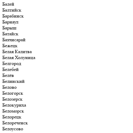
Балей
Балтийск
Барабинск
Барнаул
Барыш
Батайск
Бахчисарай
Бежецк
Белая Калитва
Белая Холуница
Белгород
Белебей
Белёв
Белинский
Белово
Белогорск
Белозерск
Белокуриха
Беломорск
Белорецк
Белореченск
Белоусово