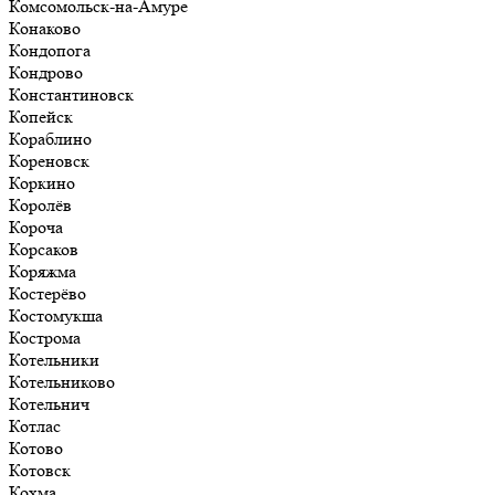
Комсомольск-на-Амуре
Конаково
Кондопога
Кондрово
Константиновск
Копейск
Кораблино
Кореновск
Коркино
Королёв
Короча
Корсаков
Коряжма
Костерёво
Костомукша
Кострома
Котельники
Котельниково
Котельнич
Котлас
Котово
Котовск
Кохма