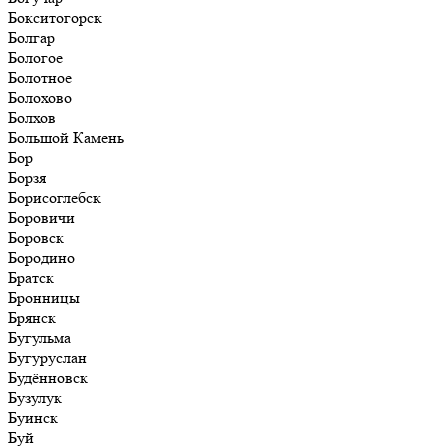
Бокситогорск
Болгар
Бологое
Болотное
Болохово
Болхов
Большой Камень
Бор
Борзя
Борисоглебск
Боровичи
Боровск
Бородино
Братск
Бронницы
Брянск
Бугульма
Бугуруслан
Будённовск
Бузулук
Буинск
Буй