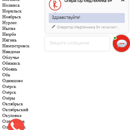
Оператор Медтехника 5+
Нолинск
Норильск
Ноябрьск
Здравствуйте!
Нурлат
Оператор Медтехника 5+
печатает...
Нытва
Нюрба
Нягань
Введите сообщение
Нязепетровск
Няндома
Облучье
Обнинск
Обоянь
Обь
Одинцово
Озёрск
Озёрск
Озёры
Октябрьск
Октябрьский
Окуловка
Олёкминск
Оленегорск