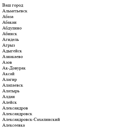
Ваш город
Альметьевск
Абаза
Абакан
Абдулино
Абинск
Агидель
Агрыз
Адыгейск
Азнакаево
Азов
Ак-Довурак
Аксай
Алагир
Алапаевск
Алатырь
Алдан
Алейск
Александров
Александровск
Александровск-Сахалинский
Алексеевка