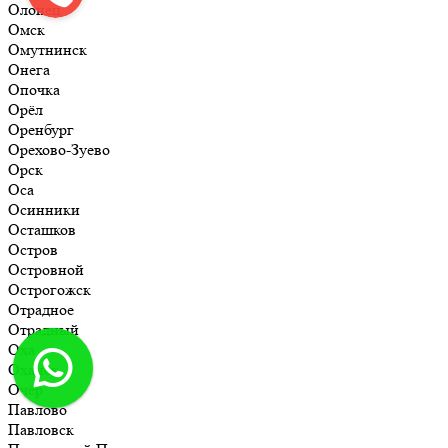
Олонец
Омск
Омутнинск
Онега
Опочка
Орёл
Оренбург
Орехово-Зуево
Орск
Оса
Осинники
Осташков
Остров
Островной
Острогожск
Отрадное
Отрадный
Оха
Оханск
Очёр
Павлово
Павловск