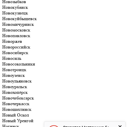
Новозыбков
Новокубанск
Новокузнецк
Новокуйбышевск
Новомичуринск
Новомосковск
Новопавловск
Новоржев
Новороссийск
Новосибирск
Новосиль
Новосокольники
Новотроицк
Новоузенск
Новоульяновск
Новоуральск
Новохопёрск
Новочебоксарск
Новочеркасск
Новошахтинск
Новый Оскол
Новый Уренгой
Ногинск