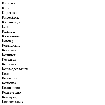
Кировск
Кирс
Кирсанов
Киселёвск
Кисловодск
Клин
Клинцы
Княгинино
Ковдор
Ковылкино
Когалым
Кодинск
Козельск
Козловка
Козьмодемьянск
Кола
Кологрив
Коломна
Колпашево
Кольчугино
Коммунар
Комсомольск