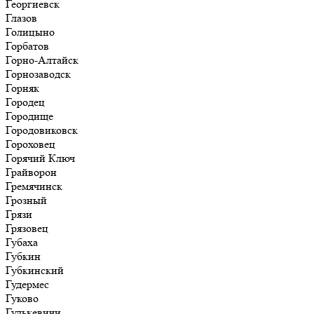
Георгиевск
Глазов
Голицыно
Горбатов
Горно-Алтайск
Горнозаводск
Горняк
Городец
Городище
Городовиковск
Гороховец
Горячий Ключ
Грайворон
Гремячинск
Грозный
Грязи
Грязовец
Губаха
Губкин
Губкинский
Гудермес
Гуково
Гулькевичи