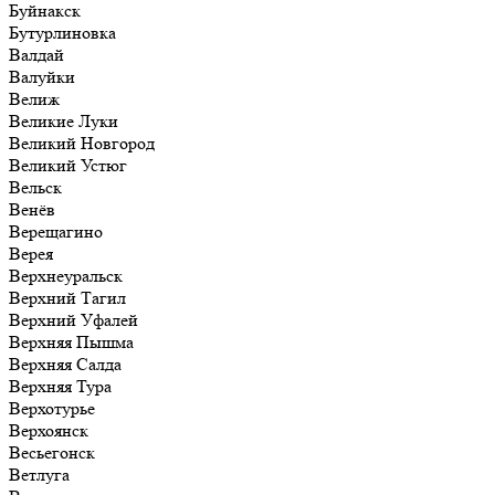
Буйнакск
Бутурлиновка
Валдай
Валуйки
Велиж
Великие Луки
Великий Новгород
Великий Устюг
Вельск
Венёв
Верещагино
Верея
Верхнеуральск
Верхний Тагил
Верхний Уфалей
Верхняя Пышма
Верхняя Салда
Верхняя Тура
Верхотурье
Верхоянск
Весьегонск
Ветлуга