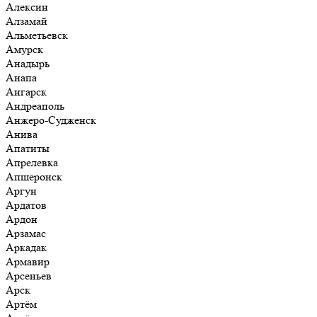
Алексин
Алзамай
Альметьевск
Амурск
Анадырь
Анапа
Ангарск
Андреаполь
Анжеро-Судженск
Анива
Апатиты
Апрелевка
Апшеронск
Аргун
Ардатов
Ардон
Арзамас
Аркадак
Армавир
Арсеньев
Арск
Артём