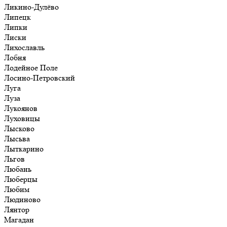
Ликино-Дулёво
Липецк
Липки
Лиски
Лихославль
Лобня
Лодейное Поле
Лосино-Петровский
Луга
Луза
Лукоянов
Луховицы
Лысково
Лысьва
Лыткарино
Льгов
Любань
Люберцы
Любим
Людиново
Лянтор
Магадан