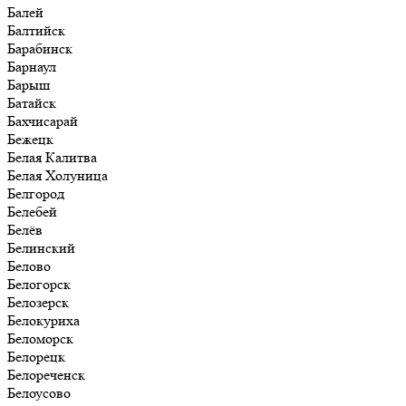
Балей
Балтийск
Барабинск
Барнаул
Барыш
Батайск
Бахчисарай
Бежецк
Белая Калитва
Белая Холуница
Белгород
Белебей
Белёв
Белинский
Белово
Белогорск
Белозерск
Белокуриха
Беломорск
Белорецк
Белореченск
Белоусово