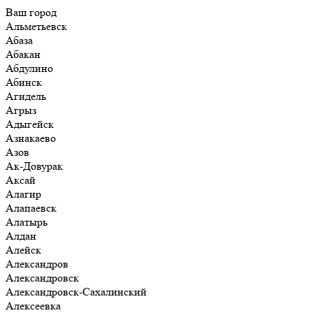
Ваш город
Альметьевск
Абаза
Абакан
Абдулино
Абинск
Агидель
Агрыз
Адыгейск
Азнакаево
Азов
Ак-Довурак
Аксай
Алагир
Алапаевск
Алатырь
Алдан
Алейск
Александров
Александровск
Александровск-Сахалинский
Алексеевка