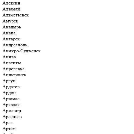
Алексин
Алзамай
Альметьевск
Амурск
Анадырь
Анапа
Ангарск
Андреаполь
Анжеро-Судженск
Анива
Апатиты
Апрелевка
Апшеронск
Аргун
Ардатов
Ардон
Арзамас
Аркадак
Армавир
Арсеньев
Арск
Артём