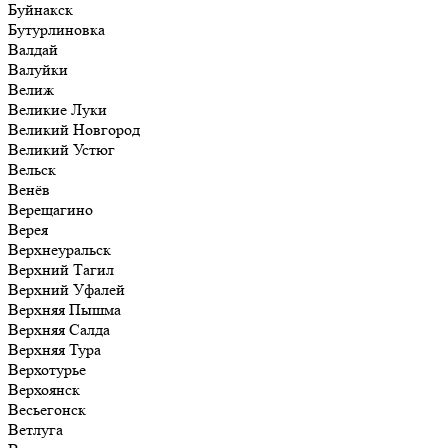
Буйнакск
Бутурлиновка
Валдай
Валуйки
Велиж
Великие Луки
Великий Новгород
Великий Устюг
Вельск
Венёв
Верещагино
Верея
Верхнеуральск
Верхний Тагил
Верхний Уфалей
Верхняя Пышма
Верхняя Салда
Верхняя Тура
Верхотурье
Верхоянск
Весьегонск
Ветлуга