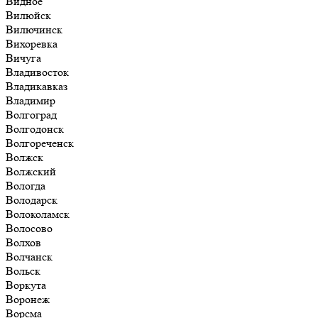
Видное
Вилюйск
Вилючинск
Вихоревка
Вичуга
Владивосток
Владикавказ
Владимир
Волгоград
Волгодонск
Волгореченск
Волжск
Волжский
Вологда
Володарск
Волоколамск
Волосово
Волхов
Волчанск
Вольск
Воркута
Воронеж
Ворсма