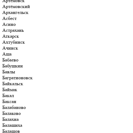
Артёмовск
Артёмовский
Архангельск
Асбест
Асино
Астрахань
Аткарск
Ахтубинск
Ачинск
Аша
Бабаево
Бабушкин
Бавлы
Багратионовск
Байкальск
Баймак
Бакал
Баксан
Балабаново
Балаково
Балахна
Балашиха
Балашов