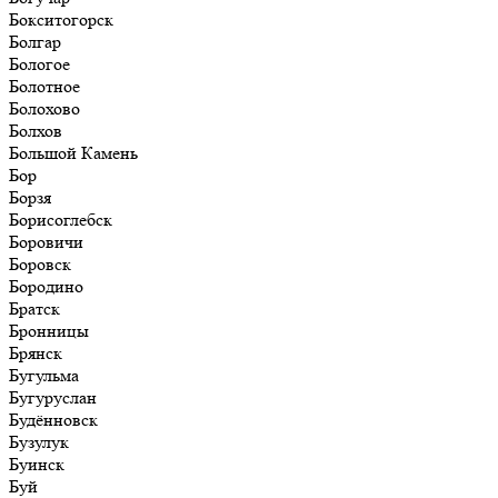
Бокситогорск
Болгар
Бологое
Болотное
Болохово
Болхов
Большой Камень
Бор
Борзя
Борисоглебск
Боровичи
Боровск
Бородино
Братск
Бронницы
Брянск
Бугульма
Бугуруслан
Будённовск
Бузулук
Буинск
Буй