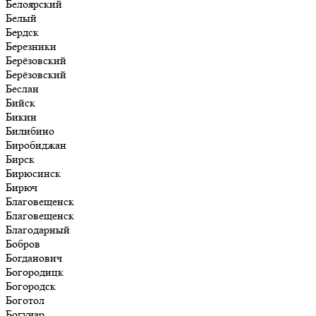
Белоярский
Белый
Бердск
Березники
Берёзовский
Берёзовский
Беслан
Бийск
Бикин
Билибино
Биробиджан
Бирск
Бирюсинск
Бирюч
Благовещенск
Благовещенск
Благодарный
Бобров
Богданович
Богородицк
Богородск
Боготол
Богучар