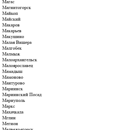
Магас
Магнитогорск
Майкоп
Майский
Макаров
Макарьев
Макушино
Малая Вишера
Малгобек
Малмыж
Малоархангельск
Малоярославец
Мамадыш
Мамоново
Мантурово
Мариинск
Мариинский Посад
Мариуполь
Маркс
Махачкала
Мглин
Мегион
Медвежьегорск