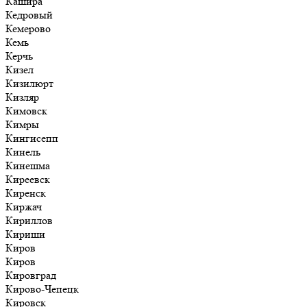
Кашира
Кедровый
Кемерово
Кемь
Керчь
Кизел
Кизилюрт
Кизляр
Кимовск
Кимры
Кингисепп
Кинель
Кинешма
Киреевск
Киренск
Киржач
Кириллов
Кириши
Киров
Киров
Кировград
Кирово-Чепецк
Кировск