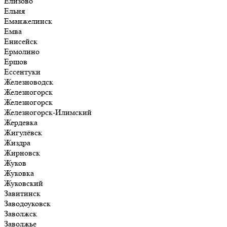
Елизово
Ельня
Еманжелинск
Емва
Енисейск
Ермолино
Ершов
Ессентуки
Железноводск
Железногорск
Железногорск
Железногорск-Илимский
Жердевка
Жигулёвск
Жиздра
Жирновск
Жуков
Жуковка
Жуковский
Завитинск
Заводоуковск
Заволжск
Заволжье