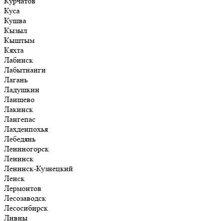
Курчатов
Куса
Кушва
Кызыл
Кыштым
Кяхта
Лабинск
Лабытнанги
Лагань
Ладушкин
Лаишево
Лакинск
Лангепас
Лахденпохья
Лебедянь
Лениногорск
Ленинск
Ленинск-Кузнецкий
Ленск
Лермонтов
Лесозаводск
Лесосибирск
Ливны