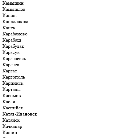
Камышин
Камышлов
Канаш
Кандалакша
Канск
Карабаново
Карабаш
Карабулак
Карасук
Карачаевск
Карачев
Каргат
Каргополь
Карпинск
Карталы
Касимов
Касли
Каспийск
Катав-Ивановск
Катайск
Качканар
Кашин