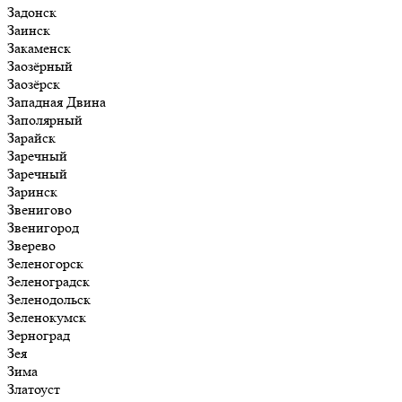
Задонск
Заинск
Закаменск
Заозёрный
Заозёрск
Западная Двина
Заполярный
Зарайск
Заречный
Заречный
Заринск
Звенигово
Звенигород
Зверево
Зеленогорск
Зеленоградск
Зеленодольск
Зеленокумск
Зерноград
Зея
Зима
Златоуст