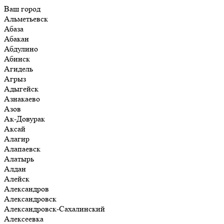
Ваш город
Альметьевск
Абаза
Абакан
Абдулино
Абинск
Агидель
Агрыз
Адыгейск
Азнакаево
Азов
Ак-Довурак
Аксай
Алагир
Алапаевск
Алатырь
Алдан
Алейск
Александров
Александровск
Александровск-Сахалинский
Алексеевка