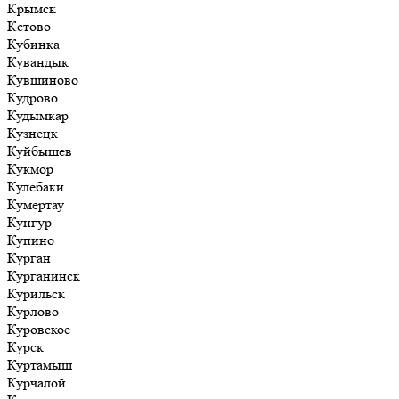
Крымск
Кстово
Кубинка
Кувандык
Кувшиново
Кудрово
Кудымкар
Кузнецк
Куйбышев
Кукмор
Кулебаки
Кумертау
Кунгур
Купино
Курган
Курганинск
Курильск
Курлово
Куровское
Курск
Куртамыш
Курчалой