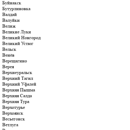
Буйнакск
Бутурлиновка
Валдай
Валуйки
Велиж
Великие Луки
Великий Новгород
Великий Устюг
Вельск
Венёв
Верещагино
Верея
Верхнеуральск
Верхний Тагил
Верхний Уфалей
Верхняя Пышма
Верхняя Салда
Верхняя Тура
Верхотурье
Верхоянск
Весьегонск
Ветлуга