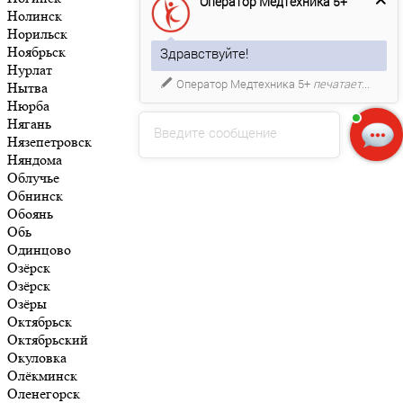
Оператор Медтехника 5+
Нолинск
Норильск
Ноябрьск
Здравствуйте!
Нурлат
Оператор Медтехника 5+
печатает...
Нытва
Нюрба
Нягань
Введите сообщение
Нязепетровск
Няндома
Облучье
Обнинск
Обоянь
Обь
Одинцово
Озёрск
Озёрск
Озёры
Октябрьск
Октябрьский
Окуловка
Олёкминск
Оленегорск