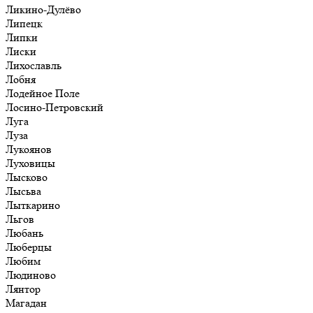
Ликино-Дулёво
Липецк
Липки
Лиски
Лихославль
Лобня
Лодейное Поле
Лосино-Петровский
Луга
Луза
Лукоянов
Луховицы
Лысково
Лысьва
Лыткарино
Льгов
Любань
Люберцы
Любим
Людиново
Лянтор
Магадан