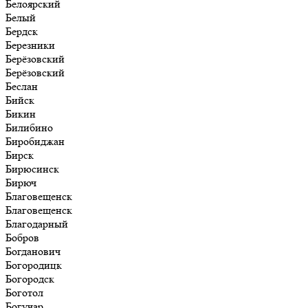
Белоярский
Белый
Бердск
Березники
Берёзовский
Берёзовский
Беслан
Бийск
Бикин
Билибино
Биробиджан
Бирск
Бирюсинск
Бирюч
Благовещенск
Благовещенск
Благодарный
Бобров
Богданович
Богородицк
Богородск
Боготол
Богучар