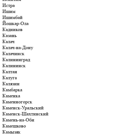
Истра
Ишим
Ишимбай
Йошкар-Ола
Кадников
Казань
Калач
Калач-на-Дону
Калачинск
Калининград
Калининск
Калтан
Калуга
Калязин
Камбарка
Каменка
Каменногорск
Каменск-Уральский
Каменск-Шахтинский
Камень-на-Оби
Камешково
Камызяк