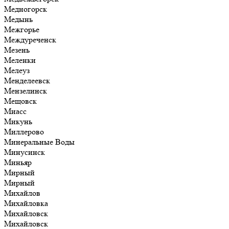
Медногорск
Медынь
Межгорье
Междуреченск
Мезень
Меленки
Мелеуз
Менделеевск
Мензелинск
Мещовск
Миасс
Микунь
Миллерово
Минеральные Воды
Минусинск
Миньяр
Мирный
Мирный
Михайлов
Михайловка
Михайловск
Михайловск