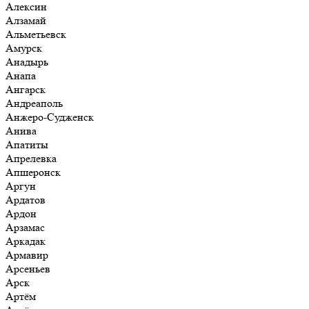
Алексин
Алзамай
Альметьевск
Амурск
Анадырь
Анапа
Ангарск
Андреаполь
Анжеро-Судженск
Анива
Апатиты
Апрелевка
Апшеронск
Аргун
Ардатов
Ардон
Арзамас
Аркадак
Армавир
Арсеньев
Арск
Артём