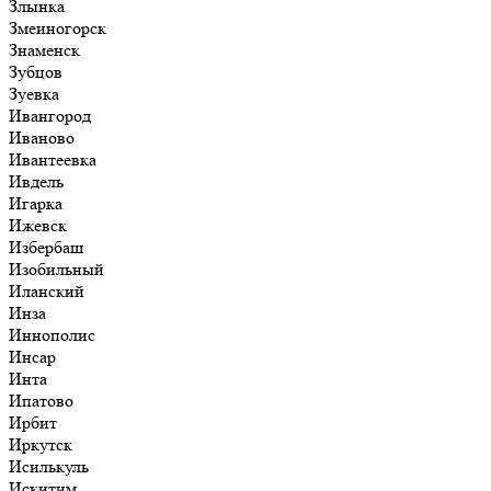
Злынка
Змеиногорск
Знаменск
Зубцов
Зуевка
Ивангород
Иваново
Ивантеевка
Ивдель
Игарка
Ижевск
Избербаш
Изобильный
Иланский
Инза
Иннополис
Инсар
Инта
Ипатово
Ирбит
Иркутск
Исилькуль
Искитим