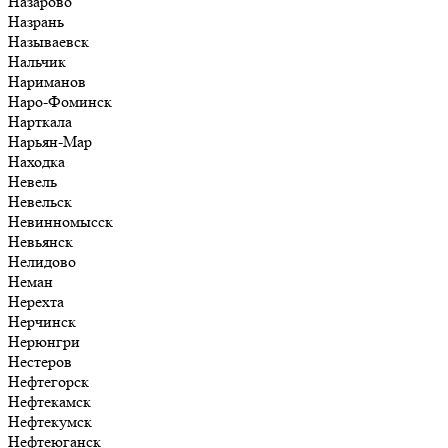
Назарово
Назрань
Называевск
Нальчик
Нариманов
Наро-Фоминск
Нарткала
Нарьян-Мар
Находка
Невель
Невельск
Невинномысск
Невьянск
Нелидово
Неман
Нерехта
Нерчинск
Нерюнгри
Нестеров
Нефтегорск
Нефтекамск
Нефтекумск
Нефтеюганск