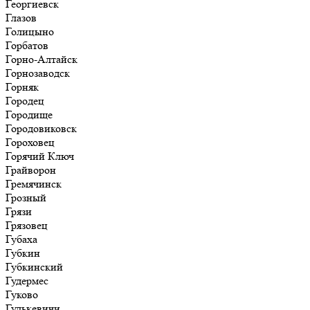
Георгиевск
Глазов
Голицыно
Горбатов
Горно-Алтайск
Горнозаводск
Горняк
Городец
Городище
Городовиковск
Гороховец
Горячий Ключ
Грайворон
Гремячинск
Грозный
Грязи
Грязовец
Губаха
Губкин
Губкинский
Гудермес
Гуково
Гулькевичи