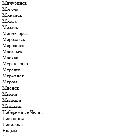
Мичуринск
Могоча
Можайск
Можга
Моздок
Мончегорск
Морозовск
Моршанск
Мосальск
Москва
Муравленко
Мураши
Мурманск
Муром
Мценск
Мыски
Мытищи
Мышкин
Набережные Челны
Навашино
Наволоки
Надым