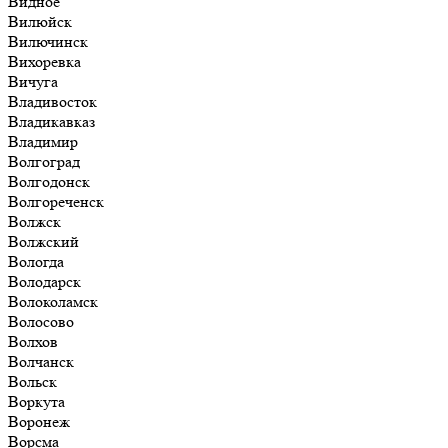
Видное
Вилюйск
Вилючинск
Вихоревка
Вичуга
Владивосток
Владикавказ
Владимир
Волгоград
Волгодонск
Волгореченск
Волжск
Волжский
Вологда
Володарск
Волоколамск
Волосово
Волхов
Волчанск
Вольск
Воркута
Воронеж
Ворсма