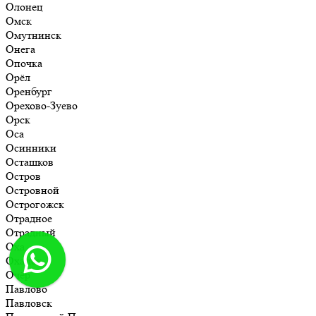
Олонец
Омск
Омутнинск
Онега
Опочка
Орёл
Оренбург
Орехово-Зуево
Орск
Оса
Осинники
Осташков
Остров
Островной
Острогожск
Отрадное
Отрадный
Оха
Оханск
Очёр
Павлово
Павловск