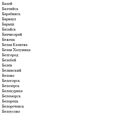
Балей
Балтийск
Барабинск
Барнаул
Барыш
Батайск
Бахчисарай
Бежецк
Белая Калитва
Белая Холуница
Белгород
Белебей
Белёв
Белинский
Белово
Белогорск
Белозерск
Белокуриха
Беломорск
Белорецк
Белореченск
Белоусово