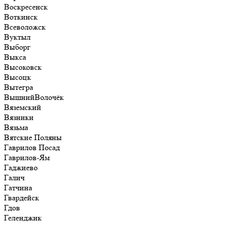
Воскресенск
Воткинск
Всеволожск
Вуктыл
Выборг
Выкса
Высоковск
Высоцк
Вытегра
ВышнийВолочёк
Вяземский
Вязники
Вязьма
Вятские Поляны
Гаврилов Посад
Гаврилов-Ям
Гаджиево
Галич
Гатчина
Гвардейск
Гдов
Геленджик