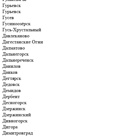
Гурьевск
Гурьевск
Гусев
Гусиноозёрск
Гусь-Хрустальный
Давлеканово
Дагестанские Огни
Далматово
Дальнегорск
Дальнереченск
Данилов
Данков
Дегтярск
Дедовск
Демидов
Дербент
Десногорск
Дзержинск
Дзержинский
Дивногорск
Дигора
Димитровград