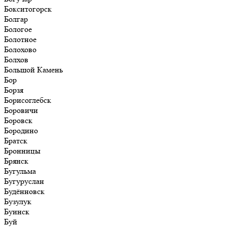
Бокситогорск
Болгар
Бологое
Болотное
Болохово
Болхов
Большой Камень
Бор
Борзя
Борисоглебск
Боровичи
Боровск
Бородино
Братск
Бронницы
Брянск
Бугульма
Бугуруслан
Будённовск
Бузулук
Буинск
Буй