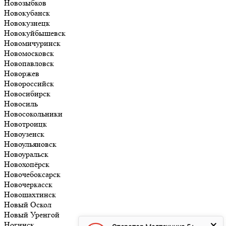
Новозыбков
Новокубанск
Новокузнецк
Новокуйбышевск
Новомичуринск
Новомосковск
Новопавловск
Новоржев
Новороссийск
Новосибирск
Новосиль
Новосокольники
Новотроицк
Новоузенск
Новоульяновск
Новоуральск
Новохопёрск
Новочебоксарск
Новочеркасск
Новошахтинск
Новый Оскол
Новый Уренгой
Ногинск