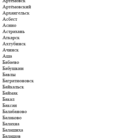
Артёмовск
Артёмовский
Архангельск
Асбест
Асино
Астрахань
Аткарск
Ахтубинск
Ачинск
Аша
Бабаево
Бабушкин
Бавлы
Багратионовск
Байкальск
Баймак
Бакал
Баксан
Балабаново
Балаково
Балахна
Балашиха
Балашов