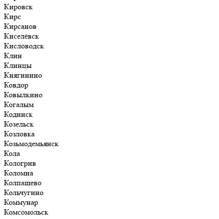
Кировск
Кирс
Кирсанов
Киселёвск
Кисловодск
Клин
Клинцы
Княгинино
Ковдор
Ковылкино
Когалым
Кодинск
Козельск
Козловка
Козьмодемьянск
Кола
Кологрив
Коломна
Колпашево
Кольчугино
Коммунар
Комсомольск